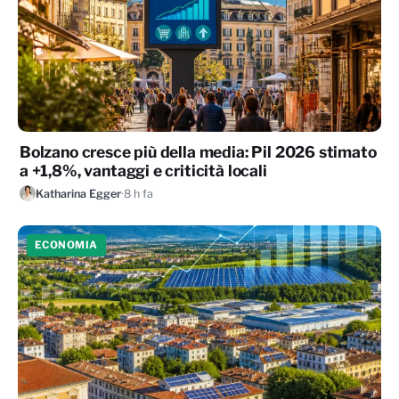
Bolzano cresce più della media: Pil 2026 stimato
a +1,8%, vantaggi e criticità locali
Katharina Egger
·
8 h fa
ECONOMIA