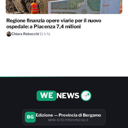
Regione finanzia opere viarie per il nuovo
ospedale: a Piacenza 7,4 milioni
Chiara Rebecchi
·
11 h fa
WE
NEWS
Edizione — Provincia di Bergamo
BG
MINI-SITO PROVINCIALE