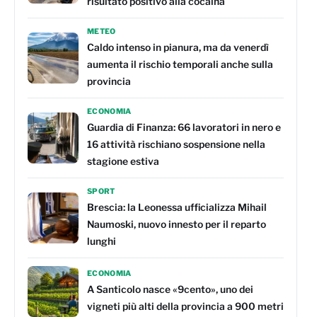
risultato positivo alla cocaina
METEO
Caldo intenso in pianura, ma da venerdì
aumenta il rischio temporali anche sulla
provincia
ECONOMIA
Guardia di Finanza: 66 lavoratori in nero e
16 attività rischiano sospensione nella
stagione estiva
SPORT
Brescia: la Leonessa ufficializza Mihail
Naumoski, nuovo innesto per il reparto
lunghi
ECONOMIA
A Santicolo nasce «9cento», uno dei
vigneti più alti della provincia a 900 metri