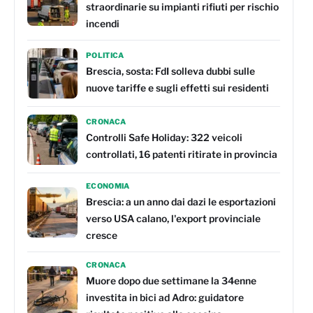
straordinarie su impianti rifiuti per rischio
incendi
POLITICA
Brescia, sosta: FdI solleva dubbi sulle
nuove tariffe e sugli effetti sui residenti
CRONACA
Controlli Safe Holiday: 322 veicoli
controllati, 16 patenti ritirate in provincia
ECONOMIA
Brescia: a un anno dai dazi le esportazioni
verso USA calano, l'export provinciale
cresce
CRONACA
Muore dopo due settimane la 34enne
investita in bici ad Adro: guidatore