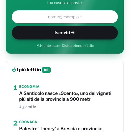
tua casella di posta.
Il tuo indirizzo e-mail
Iscriviti
Niente spam · Disiscrizione in 1 clic
I più letti in
BS
1
ECONOMIA
A Santicolo nasce «9cento», uno dei vigneti
più alti della provincia a 900 metri
4 giorni fa
2
CRONACA
Palestre 'Theory' a Brescia e provincia: