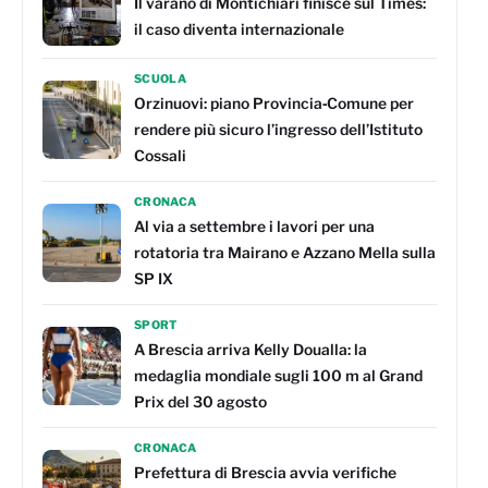
Il varano di Montichiari finisce sul Times:
il caso diventa internazionale
SCUOLA
Orzinuovi: piano Provincia‑Comune per
rendere più sicuro l’ingresso dell’Istituto
Cossali
CRONACA
Al via a settembre i lavori per una
rotatoria tra Mairano e Azzano Mella sulla
SP IX
SPORT
A Brescia arriva Kelly Doualla: la
medaglia mondiale sugli 100 m al Grand
Prix del 30 agosto
CRONACA
Prefettura di Brescia avvia verifiche