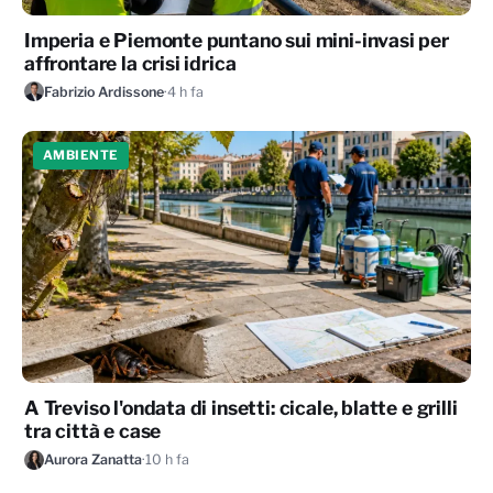
Imperia e Piemonte puntano sui mini-invasi per
affrontare la crisi idrica
Fabrizio Ardissone
·
4 h fa
AMBIENTE
A Treviso l'ondata di insetti: cicale, blatte e grilli
tra città e case
Aurora Zanatta
·
10 h fa