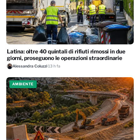
Latina: oltre 40 quintali di rifiuti rimossi in due
giorni, proseguono le operazioni straordinarie
Alessandra Coluzzi
·
13 h fa
AMBIENTE