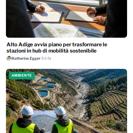
Alto Adige avvia piano per trasformare le
stazioni in hub di mobilità sostenibile
Katharina Egger
·
3 h fa
AMBIENTE