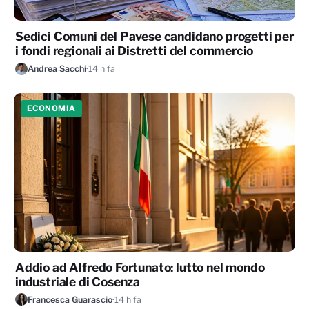
Sedici Comuni del Pavese candidano progetti per
i fondi regionali ai Distretti del commercio
Andrea Sacchi
·
14 h fa
ECONOMIA
Addio ad Alfredo Fortunato: lutto nel mondo
industriale di Cosenza
Francesca Guarascio
·
14 h fa