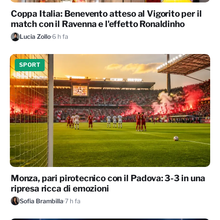
Coppa Italia: Benevento atteso al Vigorito per il
match con il Ravenna e l'effetto Ronaldinho
Lucia Zollo
·
6 h fa
SPORT
Monza, pari pirotecnico con il Padova: 3-3 in una
ripresa ricca di emozioni
Sofia Brambilla
·
7 h fa