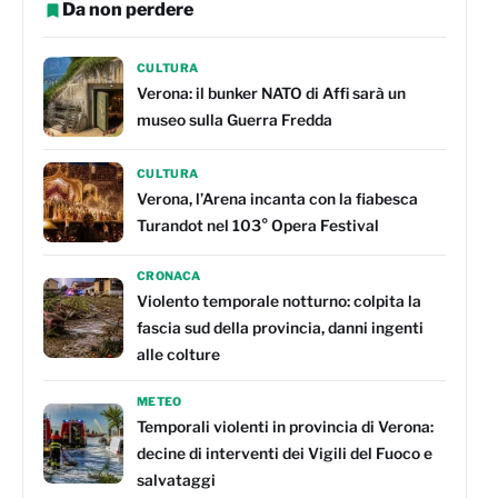
Da non perdere
CULTURA
Verona: il bunker NATO di Affi sarà un
museo sulla Guerra Fredda
CULTURA
Verona, l’Arena incanta con la fiabesca
Turandot nel 103° Opera Festival
CRONACA
Violento temporale notturno: colpita la
fascia sud della provincia, danni ingenti
alle colture
METEO
Temporali violenti in provincia di Verona:
decine di interventi dei Vigili del Fuoco e
salvataggi