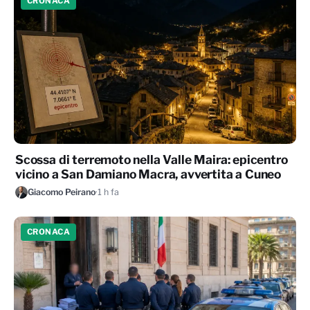
CRONACA
Scossa di terremoto nella Valle Maira: epicentro
vicino a San Damiano Macra, avvertita a Cuneo
Giacomo Peirano
·
1 h fa
CRONACA