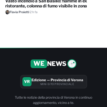
Vasto incendio a San Basilio: fiamme in ex
ristorante, colonna di fumo visibile in zona
Flavia Proietti
·
2 h fa
WE
NEWS
Edizione — Provincia di Verona
VR
MINI-SITO PROVINCIALE
Tutte le notizie della provincia di Verona in continuo
aggiornamento, vicino a te.