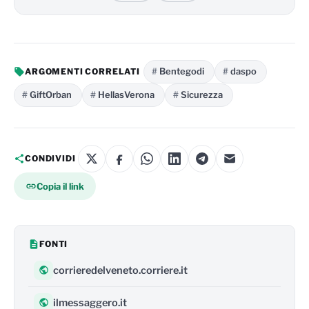
Bentegodi
daspo
ARGOMENTI CORRELATI
GiftOrban
HellasVerona
Sicurezza
CONDIVIDI
Copia il link
FONTI
corrieredelveneto.corriere.it
ilmessaggero.it