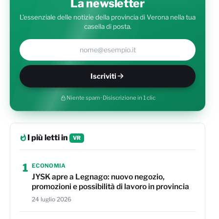
La newsletter
L'essenziale delle notizie della provincia di Verona nella tua
casella di posta.
Il tuo indirizzo e-mail
Iscriviti
Niente spam · Disiscrizione in 1 clic
I più letti in
VR
1
ECONOMIA
JYSK apre a Legnago: nuovo negozio,
promozioni e possibilità di lavoro in provincia
24 luglio 2026