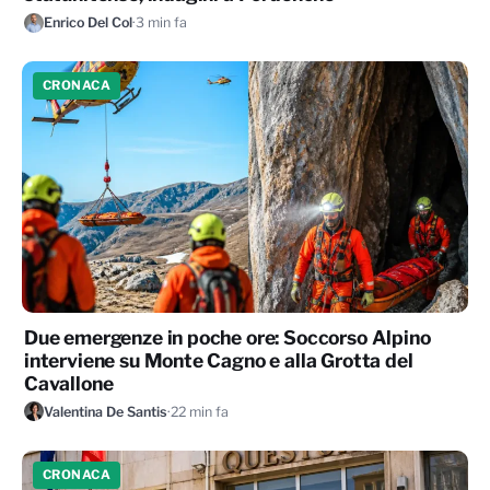
Enrico Del Col
·
3 min fa
CRONACA
Due emergenze in poche ore: Soccorso Alpino
interviene su Monte Cagno e alla Grotta del
Cavallone
Valentina De Santis
·
22 min fa
CRONACA