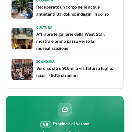
CRONACA
Recuperato un corpo nelle acque
antistanti Bardolino: indagini in corso
CULTURA
Affi apre le gallerie della West Star:
mostra e primo passo verso la
musealizzazione
ECONOMIA
Verona: oltre 916mila visitatori a luglio,
quasi il 60% stranieri
Provincia di Verona
VR