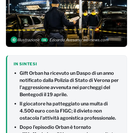
©
Illustrazione
Edoardo Avesani / we-news.com
IA
IN SINTESI
Gift Orban ha ricevuto un Daspo di un anno
notificato dalla Polizia di Stato di Verona per
l'aggressione avvenuta nei parcheggi del
Bentegodi il 19 aprile.
Il giocatore ha patteggiato una multa di
4.500 euro con la FIGC; il divieto non
ostacola l'attività agonistica professionale.
Dopo l'episodio Orban è tornato