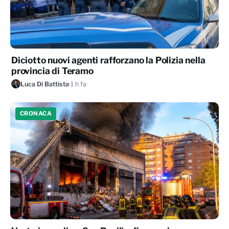
Diciotto nuovi agenti rafforzano la Polizia nella
provincia di Teramo
Luca Di Battista
·
1 h fa
CRONACA