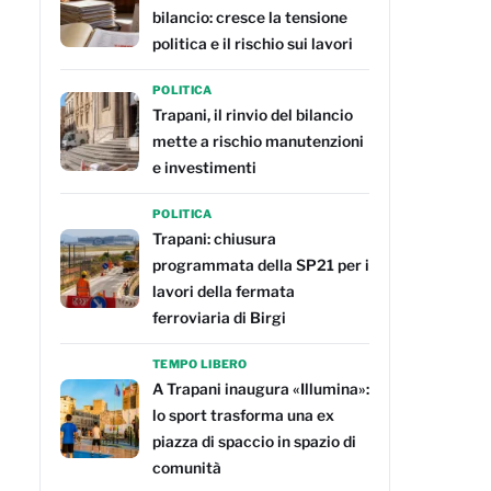
bilancio: cresce la tensione
politica e il rischio sui lavori
POLITICA
Trapani, il rinvio del bilancio
mette a rischio manutenzioni
e investimenti
POLITICA
Trapani: chiusura
programmata della SP21 per i
lavori della fermata
ferroviaria di Birgi
TEMPO LIBERO
A Trapani inaugura «Illumina»:
lo sport trasforma una ex
piazza di spaccio in spazio di
comunità