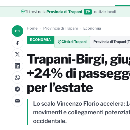
Ti trovi nella
Provincia di Trapani
notizie locali
TP
Home
Provincia di Trapani
Economia
ECONOMIA
Città di Trapani
Provincia di Trapani (
Trapani-Birgi, gi
+24% di passegge
per l’estate
Lo scalo Vincenzo Florio accelera: 1
movimenti e collegamenti potenziati. 
occidentale.