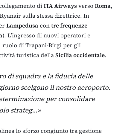
 collegamento di
ITA Airways
verso
Roma
,
 Ryanair sulla stessa direttrice. In
per
Lampedusa
con
tre frequenze
a
). L’ingresso di nuovi operatori e
 ruolo di Trapani-Birgi per gli
ttività turistica della
Sicilia occidentale
.
ro di squadra e la fiducia delle
giorno scelgono il nostro aeroporto.
eterminazione per consolidare
ruolo strateg…»
olinea lo sforzo congiunto tra gestione