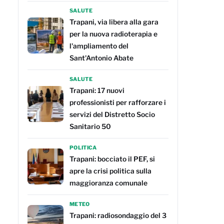
SALUTE
Trapani, via libera alla gara
per la nuova radioterapia e
l'ampliamento del
Sant'Antonio Abate
SALUTE
Trapani: 17 nuovi
professionisti per rafforzare i
servizi del Distretto Socio
Sanitario 50
POLITICA
Trapani: bocciato il PEF, si
apre la crisi politica sulla
maggioranza comunale
METEO
Trapani: radiosondaggio del 3