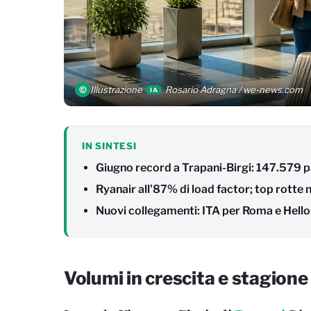
©
Illustrazione
Rosario Adragna / we-news.com
IA
IN SINTESI
Giugno record a Trapani-Birgi: 147.579 
Ryanair all’87% di load factor; top rotte n
Nuovi collegamenti: ITA per Roma e Hello
Volumi in crescita e stagione 