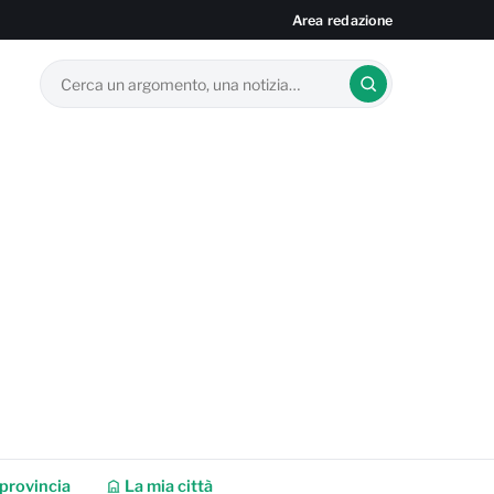
Area redazione
provincia
La mia città