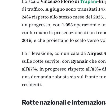
Lo scalo
Vincenzo Florio di
Trapani
-Bir
di traffico. A giugno sono transitati
147
24%
rispetto allo stesso mese del
2025
.
un progresso, con
1.053
operazioni e u
confermano la prosecuzione di un trend
2016
, e che proiettano lo scalo verso vo
La rilevazione, comunicata da
Airgest 
sulle rotte servite, con
Ryanair
che cons
all’
87%
, in progresso rispetto all’
83%
di
una domanda robusta sia sul fronte turis
residenti.
Rotte nazionali e internaziona