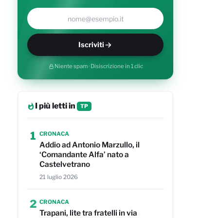
Il tuo indirizzo e-mail
Iscriviti
Niente spam · Disiscrizione in 1 clic
I più letti in
TP
1
CRONACA
Addio ad Antonio Marzullo, il
‘Comandante Alfa’ nato a
Castelvetrano
21 luglio 2026
2
CRONACA
Trapani, lite tra fratelli in via