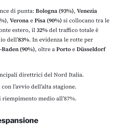
ance di punta:
Bologna (93%)
,
Venezia
1%)
,
Verona
e
Pisa (90%)
si collocano tra le
nte estero, il
32%
del traffico totale è
o dell’
83%
. In evidenza le rotte per
-Baden (90%)
, oltre a
Porto
e
Düsseldorf
ipali direttrici del Nord Italia.
 con l’avvio dell’alta stagione.
 di riempimento medio all’87%.
 espansione