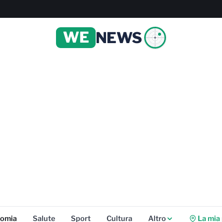
WE
NEWS
omia
Salute
Sport
Cultura
Altro
La mia 