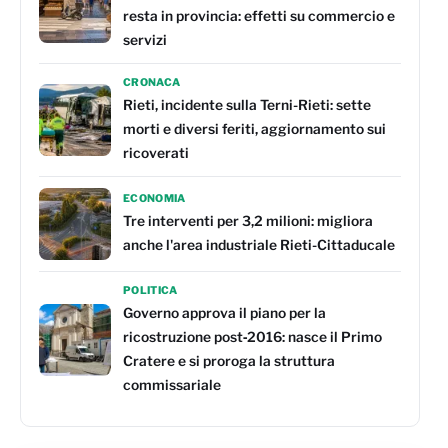
resta in provincia: effetti su commercio e
servizi
CRONACA
Rieti, incidente sulla Terni-Rieti: sette
morti e diversi feriti, aggiornamento sui
ricoverati
ECONOMIA
Tre interventi per 3,2 milioni: migliora
anche l'area industriale Rieti-Cittaducale
POLITICA
Governo approva il piano per la
ricostruzione post‑2016: nasce il Primo
Cratere e si proroga la struttura
commissariale