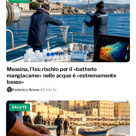
Messina, l'Iss: rischio per il «batterio
mangiacarne» nelle acque è «estremamente
basso»
Federico Arena
·
42 min fa
SALUTE