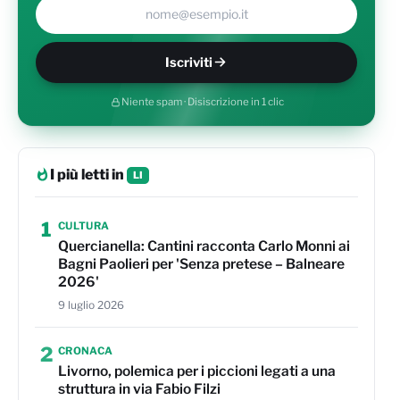
Il tuo indirizzo e-mail
Iscriviti
Niente spam · Disiscrizione in 1 clic
I più letti in
LI
1
CULTURA
Quercianella: Cantini racconta Carlo Monni ai
Bagni Paolieri per 'Senza pretese – Balneare
2026'
9 luglio 2026
2
CRONACA
Livorno, polemica per i piccioni legati a una
struttura in via Fabio Filzi