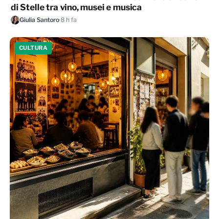
di Stelle tra vino, musei e musica
Giulia Santoro
·
8 h fa
CULTURA