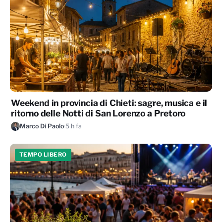
Weekend in provincia di Chieti: sagre, musica e il
ritorno delle Notti di San Lorenzo a Pretoro
Marco Di Paolo
·
5 h fa
TEMPO LIBERO