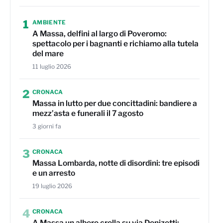
1
AMBIENTE
A Massa, delfini al largo di Poveromo:
spettacolo per i bagnanti e richiamo alla tutela
del mare
11 luglio 2026
2
CRONACA
Massa in lutto per due concittadini: bandiere a
mezz’asta e funerali il 7 agosto
3 giorni fa
3
CRONACA
Massa Lombarda, notte di disordini: tre episodi
e un arresto
19 luglio 2026
4
CRONACA
A Massa un albero crolla su via Donizetti: