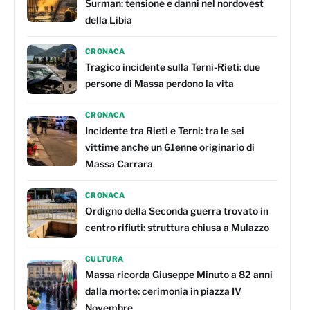
Surman: tensione e danni nel nordovest
della Libia
CRONACA
Tragico incidente sulla Terni-Rieti: due
persone di Massa perdono la vita
CRONACA
Incidente tra Rieti e Terni: tra le sei
vittime anche un 61enne originario di
Massa Carrara
CRONACA
Ordigno della Seconda guerra trovato in
centro rifiuti: struttura chiusa a Mulazzo
CULTURA
Massa ricorda Giuseppe Minuto a 82 anni
dalla morte: cerimonia in piazza IV
Novembre