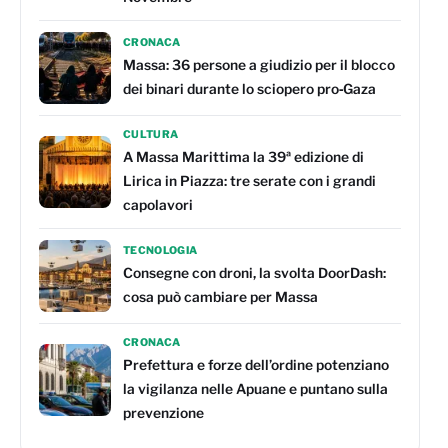
CRONACA
Massa: 36 persone a giudizio per il blocco
dei binari durante lo sciopero pro‑Gaza
CULTURA
A Massa Marittima la 39ª edizione di
Lirica in Piazza: tre serate con i grandi
capolavori
TECNOLOGIA
Consegne con droni, la svolta DoorDash:
cosa può cambiare per Massa
CRONACA
Prefettura e forze dell’ordine potenziano
la vigilanza nelle Apuane e puntano sulla
prevenzione