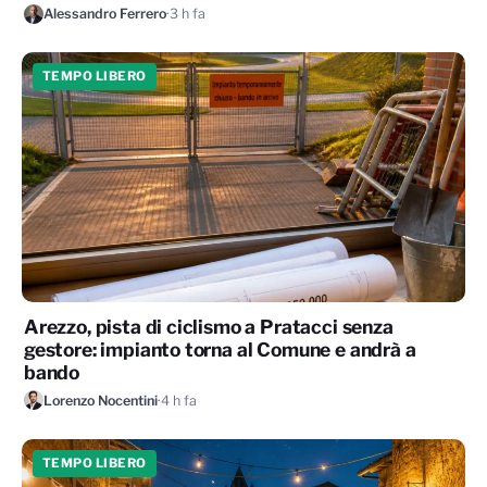
Alessandro Ferrero
·
3 h fa
TEMPO LIBERO
Arezzo, pista di ciclismo a Pratacci senza
gestore: impianto torna al Comune e andrà a
bando
Lorenzo Nocentini
·
4 h fa
TEMPO LIBERO