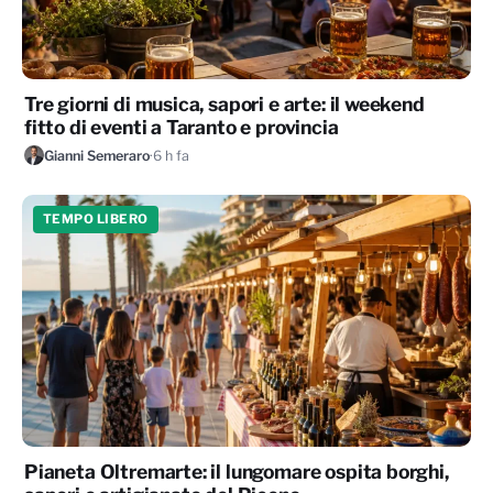
Tre giorni di musica, sapori e arte: il weekend
fitto di eventi a Taranto e provincia
Gianni Semeraro
·
6 h fa
TEMPO LIBERO
Pianeta Oltremarte: il lungomare ospita borghi,