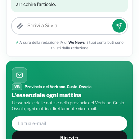
arricchire l'articolo.
Allega una foto
⚡
A cura della redazione IA di
We News
· i tuoi contributi sono
rivisti dalla redazione
VB
Provincia del Verbano-Cusio-Ossola
L'essenziale ogni mattina
L'essenziale delle notizie della provincia del Verbano-Cusio-
Ossola, ogni mattina direttamente via e-mail.
Ricevi