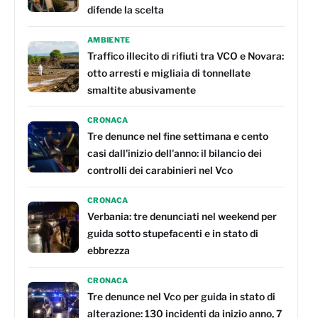
difende la scelta
AMBIENTE
Traffico illecito di rifiuti tra VCO e Novara:
otto arresti e migliaia di tonnellate
smaltite abusivamente
CRONACA
Tre denunce nel fine settimana e cento
casi dall'inizio dell'anno: il bilancio dei
controlli dei carabinieri nel Vco
CRONACA
Verbania: tre denunciati nel weekend per
guida sotto stupefacenti e in stato di
ebbrezza
CRONACA
Tre denunce nel Vco per guida in stato di
alterazione: 130 incidenti da inizio anno, 7