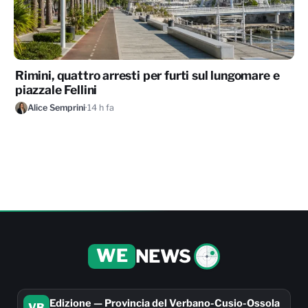
Rimini, quattro arresti per furti sul lungomare e
piazzale Fellini
Alice Semprini
·
14 h fa
WE
NEWS
Edizione — Provincia del Verbano-Cusio-Ossola
VB