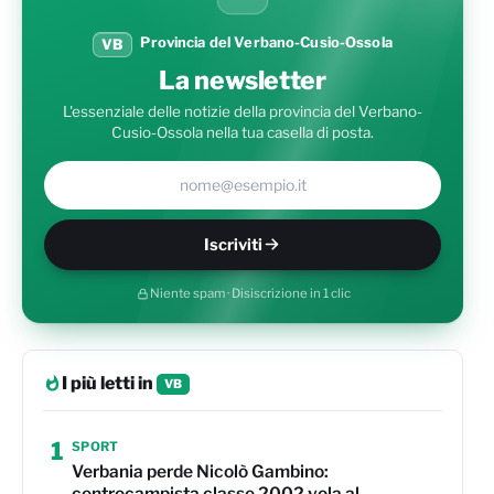
Provincia del Verbano-Cusio-Ossola
VB
La newsletter
L'essenziale delle notizie della provincia del Verbano-
Cusio-Ossola nella tua casella di posta.
Il tuo indirizzo e-mail
Iscriviti
Niente spam · Disiscrizione in 1 clic
I più letti in
VB
1
SPORT
Verbania perde Nicolò Gambino:
centrocampista classe 2002 vola al