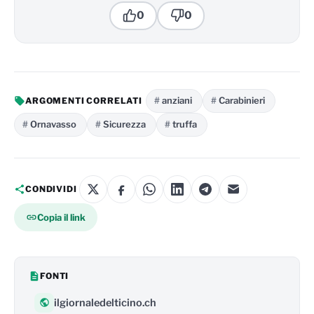
0
0
anziani
Carabinieri
ARGOMENTI CORRELATI
Ornavasso
Sicurezza
truffa
CONDIVIDI
Copia il link
FONTI
ilgiornaledelticino.ch