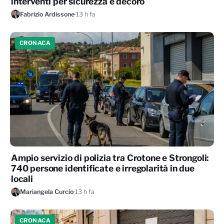
interventi per sicurezza e decoro
Fabrizio Ardissone
·
13 h fa
CRONACA
Ampio servizio di polizia tra Crotone e Strongoli:
740 persone identificate e irregolarità in due
locali
Mariangela Curcio
·
13 h fa
CRONACA