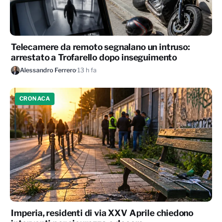
Telecamere da remoto segnalano un intruso:
arrestato a Trofarello dopo inseguimento
Alessandro Ferrero
·
13 h fa
CRONACA
Imperia, residenti di via XXV Aprile chiedono