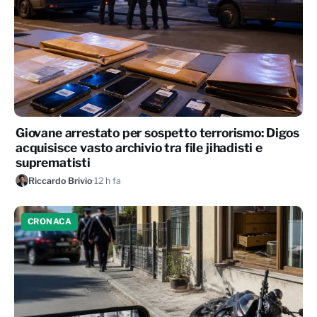
Giovane arrestato per sospetto terrorismo: Digos
acquisisce vasto archivio tra file jihadisti e
suprematisti
Riccardo Brivio
·
12 h fa
CRONACA