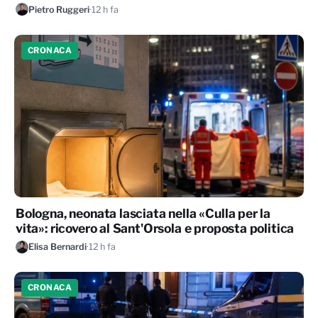
Pietro Ruggeri
·
12 h fa
CRONACA
Bologna, neonata lasciata nella «Culla per la
vita»: ricovero al Sant'Orsola e proposta politica
Elisa Bernardi
·
12 h fa
CRONACA