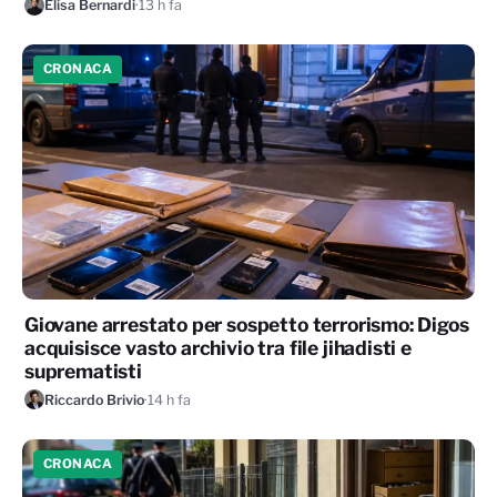
Elisa Bernardi
·
13 h fa
CRONACA
Giovane arrestato per sospetto terrorismo: Digos
acquisisce vasto archivio tra file jihadisti e
suprematisti
Riccardo Brivio
·
14 h fa
CRONACA