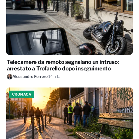
Telecamere da remoto segnalano un intruso:
arrestato a Trofarello dopo inseguimento
Alessandro Ferrero
·
14 h fa
CRONACA