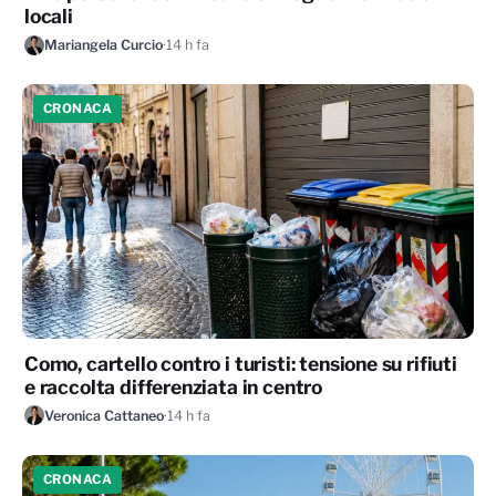
locali
Mariangela Curcio
·
14 h fa
CRONACA
Como, cartello contro i turisti: tensione su rifiuti
e raccolta differenziata in centro
Veronica Cattaneo
·
14 h fa
CRONACA