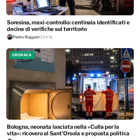
Soresina, maxi-controllo: centinaia identificati e
decine di verifiche sul territorio
Pietro Ruggeri
·
13 h fa
CRONACA
Bologna, neonata lasciata nella «Culla per la
vita»: ricovero al Sant'Orsola e proposta politica