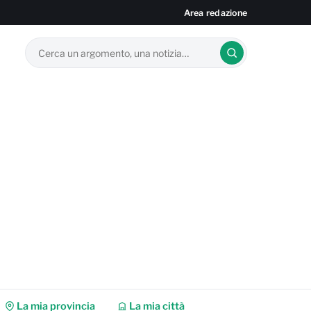
Area redazione
La mia provincia
La mia città