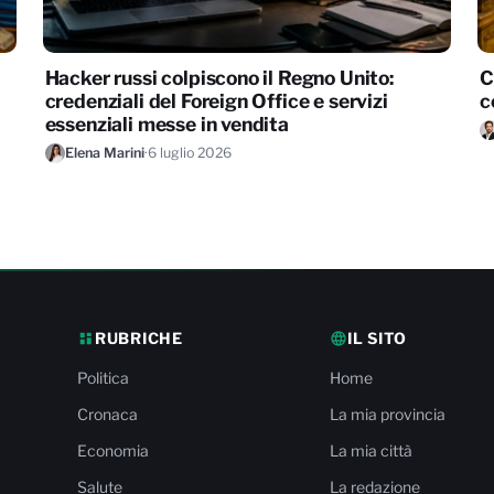
Hacker russi colpiscono il Regno Unito:
C
credenziali del Foreign Office e servizi
c
essenziali messe in vendita
Elena Marini
·
6 luglio 2026
RUBRICHE
IL SITO
Politica
Home
Cronaca
La mia provincia
Economia
La mia città
Salute
La redazione