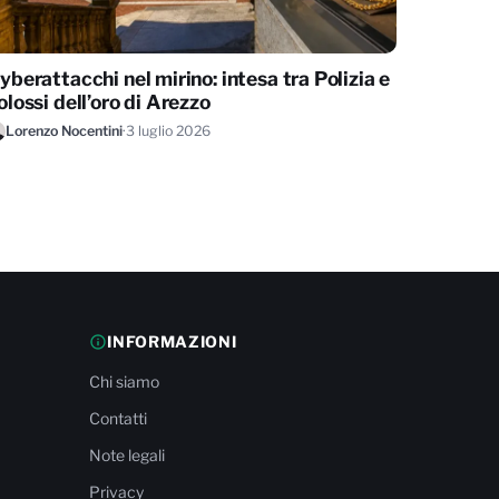
yberattacchi nel mirino: intesa tra Polizia e
olossi dell’oro di Arezzo
Lorenzo Nocentini
·
3 luglio 2026
INFORMAZIONI
Chi siamo
Contatti
Note legali
Privacy