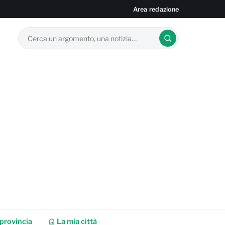
Area redazione
provincia
La mia città