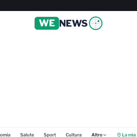
WE
NEWS
omia
Salute
Sport
Cultura
Altro
La mia 