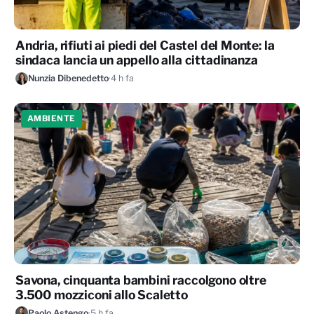
Andria, rifiuti ai piedi del Castel del Monte: la
sindaca lancia un appello alla cittadinanza
Nunzia Dibenedetto
·
4 h fa
AMBIENTE
Savona, cinquanta bambini raccolgono oltre
3.500 mozziconi allo Scaletto
Paolo Astengo
·
5 h fa