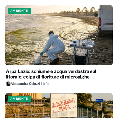
AMBIENTE
Arpa Lazio: schiume e acqua verdastra sul
litorale, colpa di fioriture di microalghe
Alessandra Coluzzi
·
1 h fa
AMBIENTE