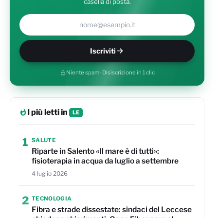
casella di posta.
Il tuo indirizzo e-mail
Iscriviti
Niente spam · Disiscrizione in 1 clic
I più letti in
LE
1
SALUTE
Riparte in Salento «Il mare è di tutti»:
fisioterapia in acqua da luglio a settembre
4 luglio 2026
2
TECNOLOGIA
Fibra e strade dissestate: sindaci del Leccese