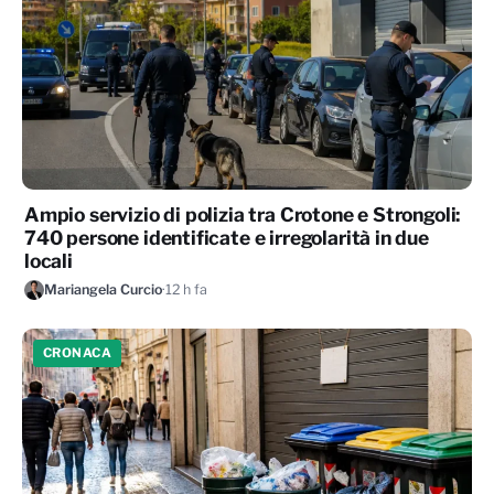
Ampio servizio di polizia tra Crotone e Strongoli:
740 persone identificate e irregolarità in due
locali
Mariangela Curcio
·
12 h fa
CRONACA