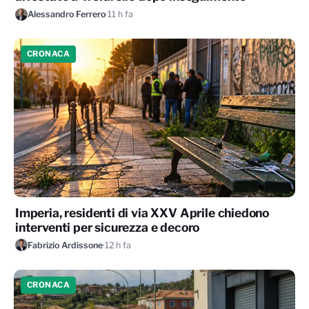
Alessandro Ferrero
·
11 h fa
CRONACA
Imperia, residenti di via XXV Aprile chiedono
interventi per sicurezza e decoro
Fabrizio Ardissone
·
12 h fa
CRONACA