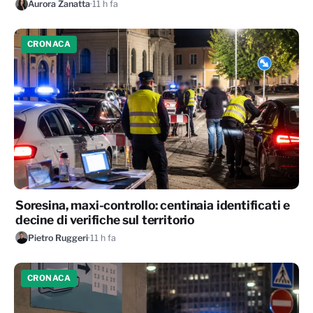
Aurora Zanatta
·
11 h fa
CRONACA
Soresina, maxi-controllo: centinaia identificati e
decine di verifiche sul territorio
Pietro Ruggeri
·
11 h fa
CRONACA