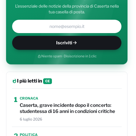
L'essenziale delle notizie della provincia di Caserta nella
tua casella di posta.
Il tuo indirizzo e-mail
Iscriviti
Niente spam · Disiscrizione in 1 clic
I più letti in
CE
1
CRONACA
Caserta, grave incidente dopo il concerto:
studentessa di 16 anni in condizioni critiche
6 luglio 2026
2
POLITICA